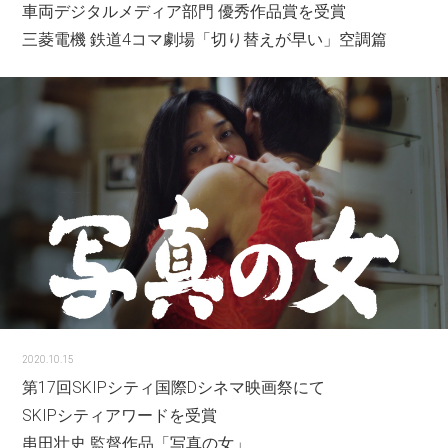
車両デジタルメディア部門 優秀作品賞を受賞
三菱電機 鉄道4コマ劇場「切り替えが早い」空調篇
2020.10.15
第17回SKIPシティ国際Dシネマ映画祭にて
SKIPシティアワードを受賞
串田壮史 監督作品「写真の女」